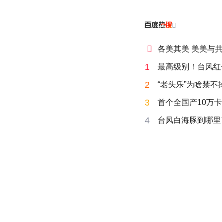


各美其美 美美与
1
最高级别！台风红
2
“老头乐”为啥禁不
3
首个全国产10万卡
4
台风白海豚到哪里