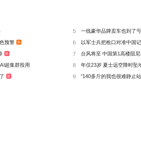
5
共
一线豪华品牌卖车也到了
6
色预警
以军士兵把枪口对准中国
热
7
掉
台风将至 中国第1高楼阻尼器
新
8
AI超集群投用
年仅23岁 夏士远空降时坠
9
了
“140多斤的我也很难静止站
新