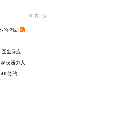

换一换
”你的撤回
热
 医生回应
常熬夜压力大
500签约