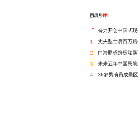


奋力开创中国式现
1
丈夫坠亡后百万赔
2
白海豚或携极端暴
3
未来五年中国民航
4
36岁男演员成景区