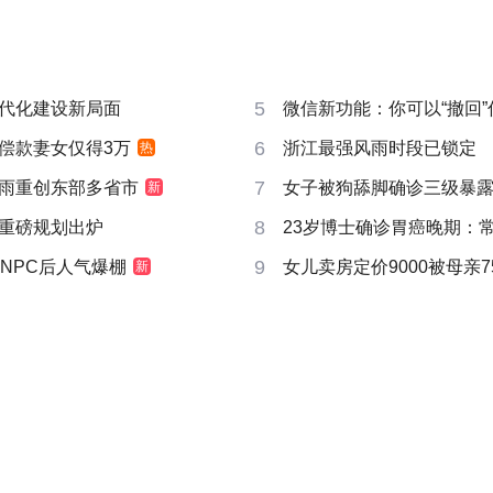
5
代化建设新局面
微信新功能：你可以“撤回
6
偿款妻女仅得3万
浙江最强风雨时段已锁定
热
7
雨重创东部多省市
女子被狗舔脚确诊三级暴露
新
8
重磅规划出炉
23岁博士确诊胃癌晚期：
9
NPC后人气爆棚
女儿卖房定价9000被母亲7
新