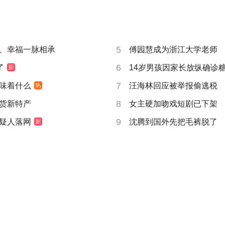
5
、幸福一脉相承
傅园慧成为浙江大学老师
6
了
14岁男孩因家长放纵确诊
新
7
味着什么
汪海林回应被举报偷逃税
热
8
货新特产
女主硬加吻戏短剧已下架
9
疑人落网
沈腾到国外先把毛裤脱了
新