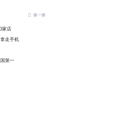

换一换
0家店
人拿走手机
全国第一