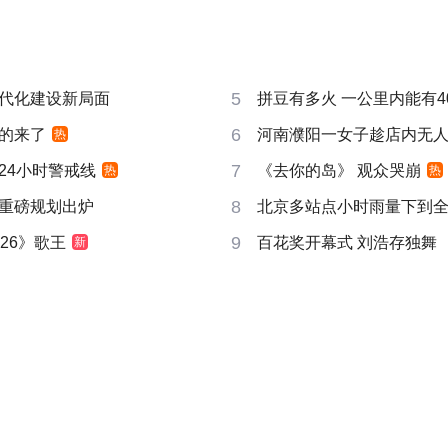
5
代化建设新局面
拼豆有多火 一公里内能有4
6
的来了
河南濮阳一女子趁店内无
热
7
24小时警戒线
《去你的岛》 观众哭崩
热
热
8
重磅规划出炉
北京多站点小时雨量下到
9
26》歌王
百花奖开幕式 刘浩存独舞
新