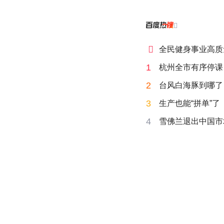


全民健身事业高质
1
杭州全市有序停课
2
台风白海豚到哪了
3
生产也能“拼单”了
4
雪佛兰退出中国市