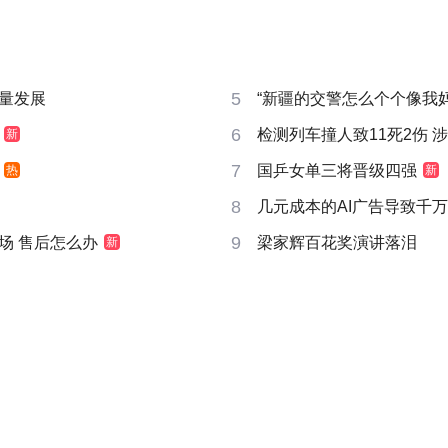
5
量发展
“新疆的交警怎么个个像我妈
6
检测列车撞人致11死2伤 
新
7
国乒女单三将晋级四强
热
新
8
几元成本的AI广告导致千
9
场 售后怎么办
梁家辉百花奖演讲落泪
新