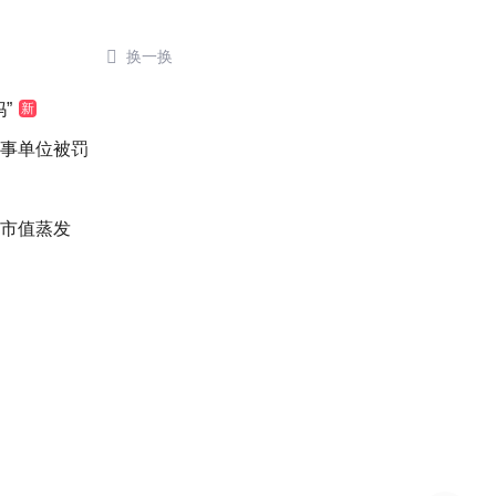

换一换
”
新
涉事单位被罚
万市值蒸发